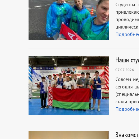
Студенты 
привлека
проводим
циклическ
Подробне
Наши сту
07.07.2026
Совсем не
сегодня ш
(специаль
стали при
Подробне
Знакомст