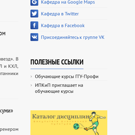
Кафедра на Google Maps
Кафедра в Twitter
Кафедра в Facebook
ном
Присоединяйтесь к группе VK
везд». В
ПОЛЕЗНЫЕ ССЫЛКИ
Л и КХЛ,
итанники
Обучающие курсы ГГУ-Профи
ИПКиП приглашает на
обучающие курсы
куми»
тренером