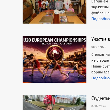
Евгением 
заряжены 
футбольная
Подробне
Участие 
08.07.2026
6 июля на
не старше
Планирует
борцы грек
Подробне
Студенты
07.07.2026