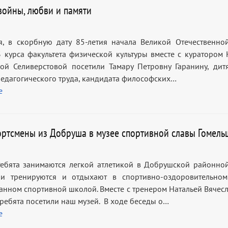
войны, любви и памяти
 в скорбную дату 85-летия начала Великой Отечественно
3 курса факультета физической культуры вместе с куратором 
ой Селиверстовой посетили Тамару Петровну Гаранину, дит
педагогического труда, кандидата философских…
е
ртсмены из Добруша в музее спортивной славы Гомел
анимаются легкой атлетикой в Добрушской районно
ни тренируются и отдыхают в спортивно-оздоровительном
анном спортивной школой. Вместе с тренером Натальей Вячес
ребята посетили наш музей. В ходе беседы о…
е