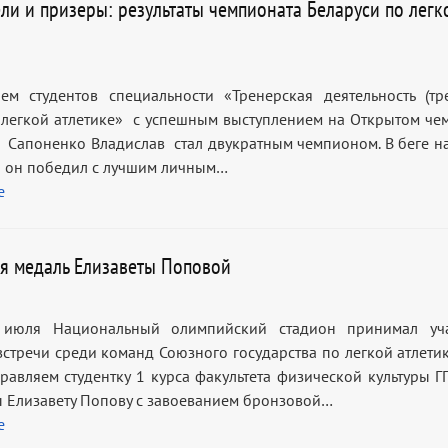
ли и призеры: результаты чемпионата Беларуси по легк
ем студентов специальности «Тренерская деятельность (тр
 легкой атлетике» с успешным выступлением на Открытом че
 Сапоненко Владислав стал двукратным чемпионом. В беге на
 он победил с лучшим личным…
е
я медаль Елизаветы Поповой
июля Национальный олимпийский стадион принимал уча
встречи среди команд Союзного государства по легкой атлетик
дравляем студентку 1 курса факультета физической культуры Г
 Елизавету Попову с завоеванием бронзовой…
е