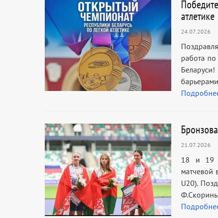
Победите
атлетике
24.07.2026
Поздравля
работа по
Беларуси!
барьерами
Подробне
Бронзова
21.07.2026
18 и 19 
матчевой 
U20). Поз
Ф.Скорины
Подробне