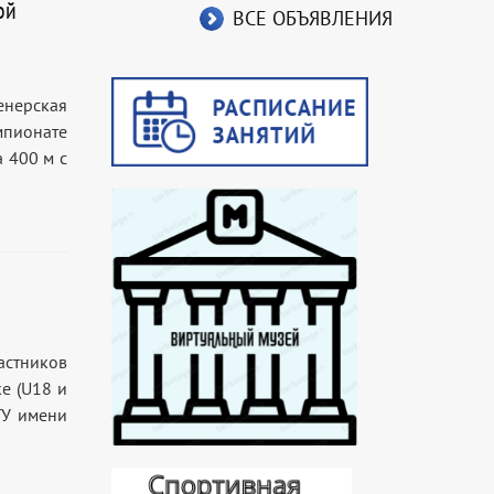
ой
ВСЕ ОБЪЯВЛЕНИЯ
енерская
мпионате
 400 м с
стников
е (U18 и
ГУ имени