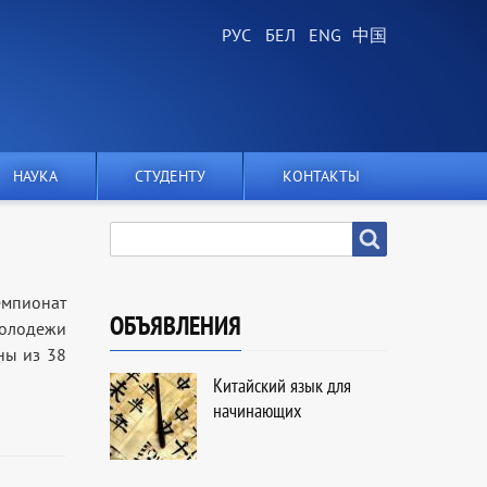
НАУКА
СТУДЕНТУ
КОНТАКТЫ
SEARCH
Search
емпионат
ОБЪЯВЛЕНИЯ
молодежи
ны из 38
Китайский язык для
начинающих