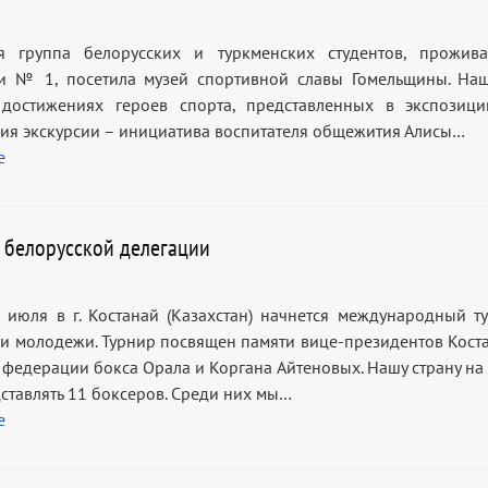
ая группа белорусских и туркменских студентов, прожи
и № 1, посетила музей спортивной славы Гомельщины. На
достижениях героев спорта, представленных в экспозици
ия экскурсии – инициатива воспитателя общежития Алисы…
е
е белорусской делегации
2 июля в г. Костанай (Казахстан) начнется международный т
ди молодежи. Турнир посвящен памяти вице-президентов Кост
 федерации бокса Орала и Коргана Айтеновых. Нашу страну на
дставлять 11 боксеров. Среди них мы…
е