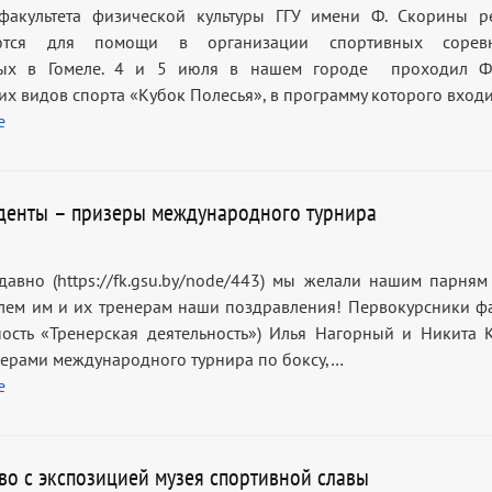
факультета физической культуры ГГУ имени Ф. Скорины р
ются для помощи в организации спортивных соревн
ых в Гомеле. 4 и 5 июля в нашем городе проходил Фе
их видов спорта «Кубок Полесья», в программу которого вход
е
денты – призеры международного турнира
давно (https://fk.gsu.by/node/443) мы желали нашим парням 
лем им и их тренерам наши поздравления! Первокурсники фа
ность «Тренерская деятельность») Илья Нагорный и Никита 
зерами международного турнира по боксу,…
е
во с экспозицией музея спортивной славы