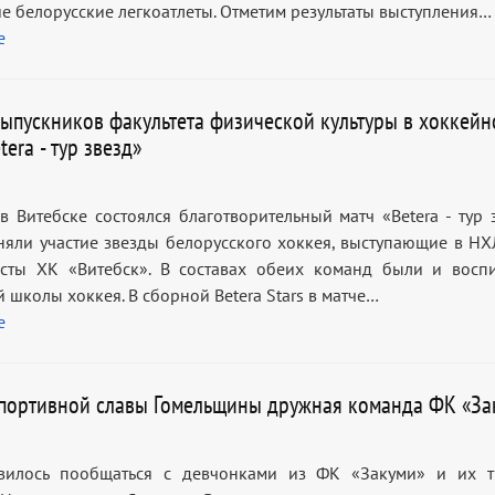
е белорусские легкоатлеты. Отметим результаты выступления…
е
выпускников факультета физической культуры в хоккей
tera - тур звезд»
 Витебске состоялся благотворительный матч «Betera - тур з
няли участие звезды белорусского хоккея, выступающие в НХ
сты ХК «Витебск». В составах обеих команд были и восп
 школы хоккея. В сборной Betera Stars в матче…
е
спортивной славы Гомельщины дружная команда ФК «За
ивилось пообщаться с девчонками из ФК «Закуми» и их 