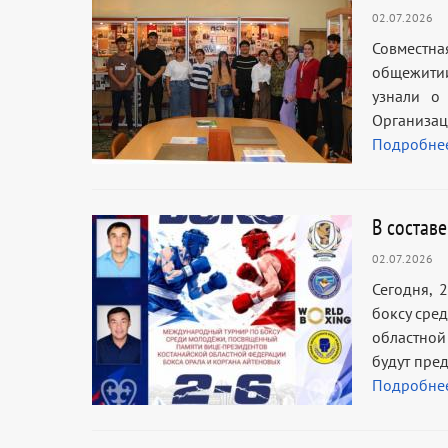
02.07.2026
Совместн
общежити
узнали о 
Организац
Подробне
В состав
02.07.2026
Сегодня, 
боксу сре
областной
будут пре
Подробне