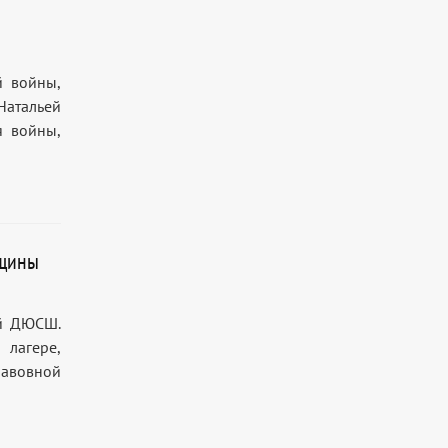
й войны,
Натальей
я войны,
ьщины
й ДЮСШ.
 лагере,
лавовной