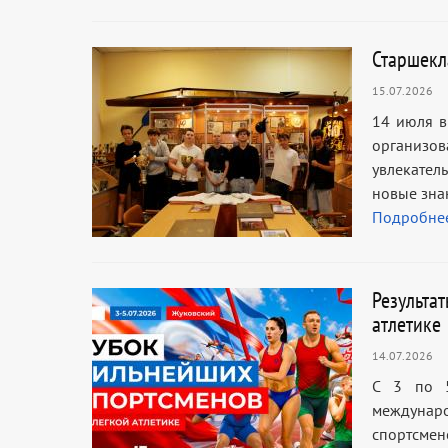
Старшекл
15.07.2026
14 июля в
организов
увлекател
новые зна
Подробне
Результа
атлетике
14.07.2026
C 3 по 5
междунар
спортсмен