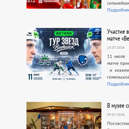
сильнейши
Подробне
Участие 
матче «Be
13.07.2026
11 июля в
матче при
и хоккеи
гомельской
Подробне
В музее 
09.07.2026
Посчастл