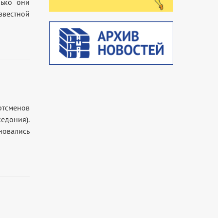
лько они
звестной
ртсменов
едония).
новались