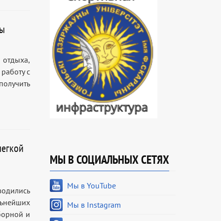
ны
 отдыха,
работу с
получить
легкой
МЫ В СОЦИАЛЬНЫХ СЕТЯХ
Мы в YouTube
одились
ьнейших
Мы в Instagram
борной и