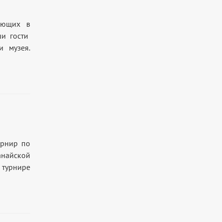
вающих в
ши гости
и музея.
урнир по
анайской
 турнире