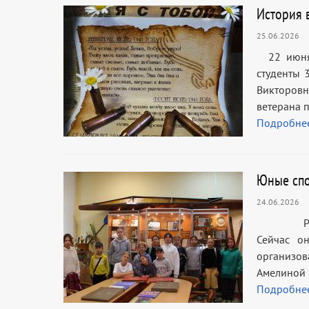
История 
25.06.2026
22 июня,
студенты 
Викторовн
ветерана 
Подробне
Юные спо
24.06.2026
Ребята з
Сейчас о
организов
Амелиной 
Подробне