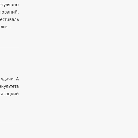
егулярно
ований,
стиваль
или:…
удачи. А
культета
Касацкий